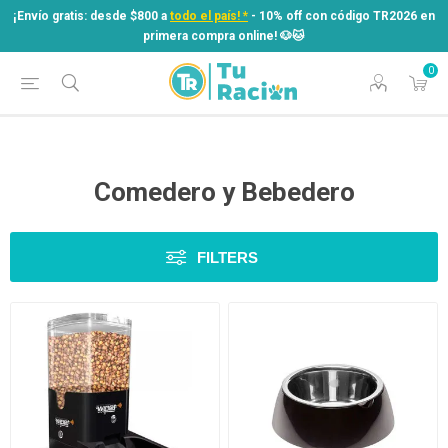
¡Envío gratis: desde $800 a
todo el país! *
- 10% off con código TR2026 en
primera compra online! ​🐶​🐱
0
¡Envío gratis: desde $800 a
todo el país! *
- 10% off con código TR2026 en
primera compra online! ​🐶​🐱
Comedero y Bebedero
FILTERS