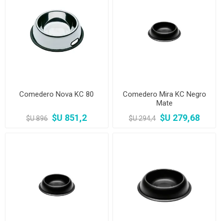
Comedero Nova KC 80
Comedero Mira KC Negro
Mate
$U 851,2
$U 279,68
$U 896
$U 294,4