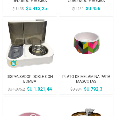
REDONDO + BOMBA
CUADRADO + BOMBA
12X15CM
12X13CM
$U 413,25
$U 456
$U 435
$U 480
DISPENSADOR DOBLE CON
PLATO DE MELAMINA PARA
BOMBA
MASCOTAS
$U 1.021,44
$U 792,3
$U 1.075,2
$U 834