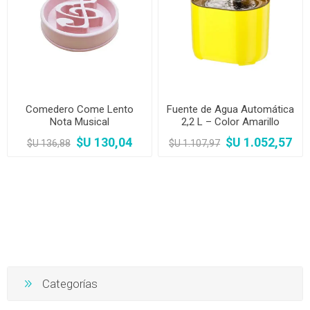
Comedero Come Lento
Fuente de Agua Automática
Nota Musical
2,2 L – Color Amarillo
$U 130,04
$U 1.052,57
$U 136,88
$U 1.107,97
Categorías