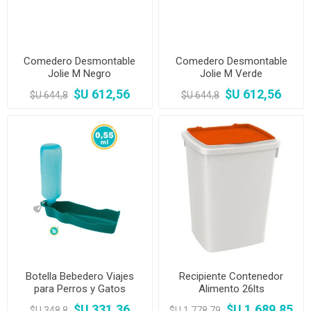
Comedero Desmontable
Comedero Desmontable
Jolie M Negro
Jolie M Verde
$U 612,56
$U 612,56
$U 644,8
$U 644,8
Botella Bebedero Viajes
Recipiente Contenedor
para Perros y Gatos
Alimento 26lts
$U 331,36
$U 1.689,85
$U 348,8
$U 1.778,79