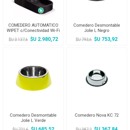
COMEDERO AUTOMATICO
Comedero Desmontable
WIPET c/Conectividad Wi-Fi
Jolie L Negro
PERROS Y GATOS
$U 2.980,72
$U 753,92
$U 3.137,6
$U 793,6
Comedero Desmontable
Comedero Nova KC 72
Jolie L Verde
$U 685,52
$U 367,84
$U 721,6
$U 387,2