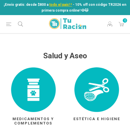
¡Envío gratis: desde $800 a
todo el país! *
- 10% off con código TR2026 en
primera compra online! ​🐶​🐱
0
¡Envío gratis: desde $800 a
todo el país! *
- 10% off con código TR2026 en
primera compra online! ​🐶​🐱
Salud y Aseo
MEDICAMENTOS Y
ESTÉTICA E HIGIENE
COMPLEMENTOS