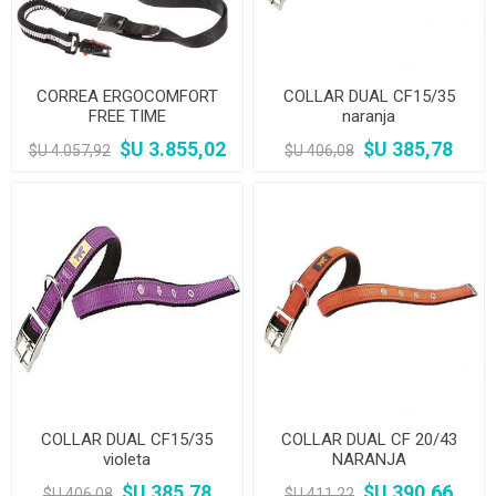
CORREA ERGOCOMFORT
COLLAR DUAL CF15/35
FREE TIME
naranja
$U 3.855,02
$U 385,78
$U 4.057,92
$U 406,08
COLLAR DUAL CF15/35
COLLAR DUAL CF 20/43
violeta
NARANJA
$U 385,78
$U 390,66
$U 406,08
$U 411,22