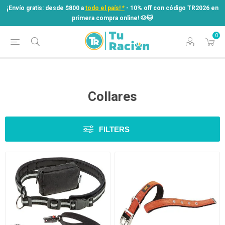
¡Envío gratis: desde $800 a
todo el país! *
- 10% off con código TR2026 en
primera compra online! ​🐶​🐱
0
¡Envío gratis: desde $800 a
todo el país! *
- 10% off con código TR2026 en
primera compra online! ​🐶​🐱
Collares
FILTERS