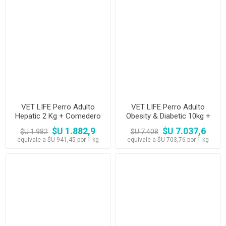
VET LIFE Perro Adulto
VET LIFE Perro Adulto
Hepatic 2 Kg + Comedero
Obesity & Diabetic 10kg +
Comedero
$U 1.882,9
$U 7.037,6
$U 1.982
$U 7.408
equivale a $U 941,45 por 1 kg
equivale a $U 703,76 por 1 kg