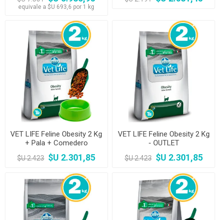
equivale a $U 693,6 por 1 kg
VET LIFE Feline Obesity 2 Kg
VET LIFE Feline Obesity 2 Kg
+ Pala + Comedero
- OUTLET
$U 2.301,85
$U 2.301,85
$U 2.423
$U 2.423