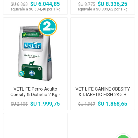
Comedero
+ Comedero
$U 6.044,85
$U 8.336,25
$U 6.363
$U 8.775
equivale a $U 604,48 por 1 kg
equivale a $U 833,62 por 1 kg
VETLIFE Perro Adulto
VET LIFE CANINE OBESITY
Obesity & Diabetic 2 Kg -
& DIABETIC FISH 2KG +
OUTLET
PALA
$U 1.999,75
$U 1.868,65
$U 2.105
$U 1.967