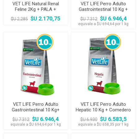
VET LIFE Natural Renal
VET LIFE Perro Adulto
Feline 2Kg + PALA +
Gastrointestinal 10 Kg +
COMEDERO
Comedero
$U 2.170,75
$U 6.946,4
$U 2.285
$U 7.312
equivale a $U 694,64 por 1 kg
VET LIFE Perro Adulto
VET LIFE Perro Adulto
Gastrointestinal 10 Kg+
Hepatic 10 Kg + Comedero
Comedero
$U 6.946,4
$U 6.583,5
$U 7.312
$U 6.930
equivale a $U 694,64 por 1 kg
equivale a $U 658,35 por 1 kg