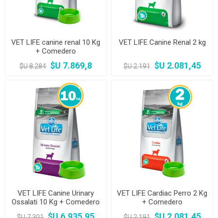
VET LIFE canine renal 10 Kg
VET LIFE Canine Renal 2 kg
+ Comedero
$U 7.869,8
$U 2.081,45
$U 8.284
$U 2.191
VET LIFE Canine Urinary
VET LIFE Cardiac Perro 2 Kg
Ossalati 10 Kg + Comedero
+ Comedero
$U 6.935,95
$U 2.081,45
$U 7.301
$U 2.191