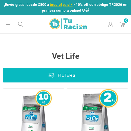
¡Envío gratis: desde $800 a
todo el país! *
- 10% off con código TR2026 en
primera compra online! ​🐶​🐱
0
¡Envío gratis: desde $800 a
todo el país! *
- 10% off con código TR2026 en
primera compra online! ​🐶​🐱
Vet Life
FILTERS