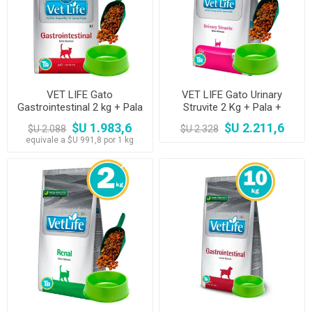
VET LIFE Gato
VET LIFE Gato Urinary
Gastrointestinal 2 kg + Pala
Struvite 2 Kg + Pala +
+ Comedero
Comedero
$U 1.983,6
$U 2.211,6
$U 2.088
$U 2.328
equivale a $U 991,8 por 1 kg