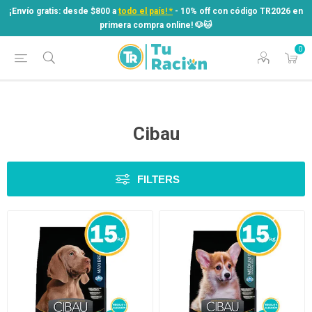
¡Envío gratis: desde $800 a
todo el país! *
- 10% off con código TR2026 en
primera compra online! ​🐶​🐱
0
¡Envío gratis: desde $800 a
todo el país! *
- 10% off con código TR2026 en
primera compra online! ​🐶​🐱
Cibau
FILTERS