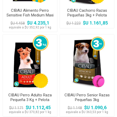
CIBAU Alimento Perro
CIBAU Cachorro Razas
Sensitive Fish Medium Maxi
Pequeñas 3kg + Pelota
12kg
$U 4.235,1
$U 1.161,85
$U 4.458
$U 1.223
equivale a $U 352,92 por 1 kg
CIBAU Perro Adulto Raza
CIBAU Perro Senior Razas
Pequeña 3 Kg + Pelota
Pequeñas 3kg
$U 1.112,45
$U 1.090,6
$U 1.171
$U 1.148
equivale a $U 370,82 por 1 kg
equivale a $U 363,53 por 1 kg