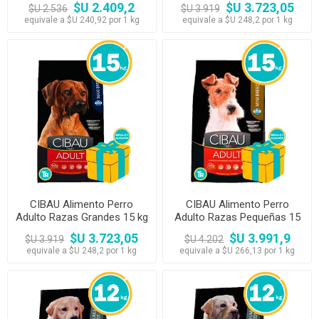
$U 2.409,2
$U 3.723,05
$U 2.536
$U 3.919
equivale a $U 240,92 por 1 kg
equivale a $U 248,2 por 1 kg
CIBAU Alimento Perro
CIBAU Alimento Perro
Adulto Razas Grandes 15 kg
Adulto Razas Pequeñas 15
kg
$U 3.723,05
$U 3.991,9
$U 3.919
$U 4.202
equivale a $U 248,2 por 1 kg
equivale a $U 266,13 por 1 kg