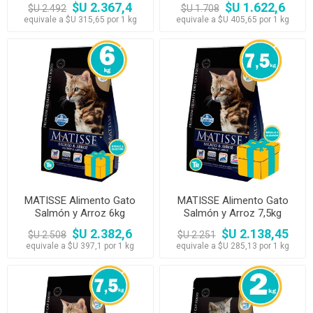
$U 2.367,4
$U 1.622,6
$U 2.492
$U 1.708
equivale a $U 315,65 por 1 kg
equivale a $U 405,65 por 1 kg
MATISSE Alimento Gato
MATISSE Alimento Gato
Salmón y Arroz 6kg
Salmón y Arroz 7,5kg
$U 2.382,6
$U 2.138,45
$U 2.508
$U 2.251
equivale a $U 397,1 por 1 kg
equivale a $U 285,13 por 1 kg