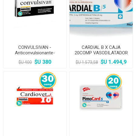
CONVULSIVAN -
CARDIAL B X CAJA
Anticonvulsionante-
20COMP VASODILATADOR
Antiepileptico- Sedante 18
MIXTO Y PROTECTOR
$U 380
$U 1.494,9
$U 400
$U 1.573,58
Comp
CARDÍACO