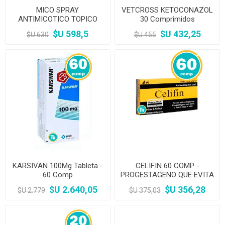
MICO SPRAY
VETCROSS KETOCONAZOL
ANTIMICOTICO TOPICO
30 Comprimidos
$U 598,5
$U 432,25
$U 630
$U 455
KARSIVAN 100Mg Tableta -
CELIFIN 60 COMP -
60 Comp
PROGESTAGENO QUE EVITA
O INTERRUMPE EL CELO
$U 2.640,05
$U 356,28
$U 2.779
$U 375,03