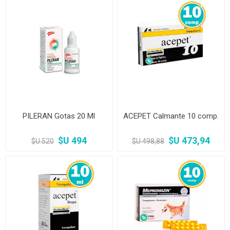
PILERAN Gotas 20 Ml
ACEPET Calmante 10 comp.
$U 494
$U 473,94
$U 520
$U 498,88