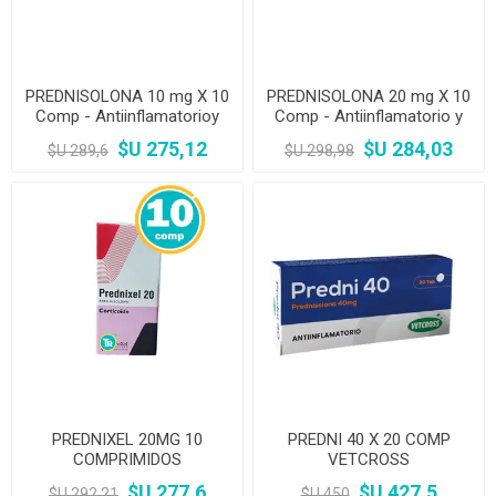
PREDNISOLONA 10 mg X 10
PREDNISOLONA 20 mg X 10
Comp - Antiinflamatorioy
Comp - Antiinflamatorio y
Antialergico
Antialergico
$U 275,12
$U 284,03
$U 289,6
$U 298,98
PREDNIXEL 20MG 10
PREDNI 40 X 20 COMP
COMPRIMIDOS
VETCROSS
$U 277,6
$U 427,5
$U 292,21
$U 450