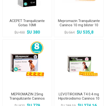
ACEPET Tranquilizante
Mepromazin Tranquilizante
Gotas 10Ml
Caninos 10 mg blíster 10
comp
$U 380
$U 535,8
$U 400
$U 564
MEPROMAZIN 25mg
LEVOTIROXINA T4 0.4 mg
Tranquilizante Caninos
Hipotiroidismo Caninos 10
Blíster 8 Comp
Comprimidos
$U 779
$U 274,16
$U 820
$U 288,59