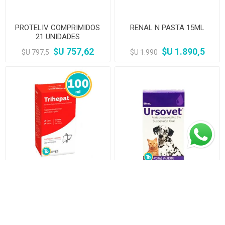
PROTELIV COMPRIMIDOS
RENAL N PASTA 15ML
21 UNIDADES
$U 757,62
$U 1.890,5
$U 797,5
$U 1.990
TRIHEPAT 100Ml
URSOVET SUSPENSION
Suspensión Protector Y
ORAL 60ML
Regenerador
$U 970,9
$U 843,91
$U 1.022
$U 888,33