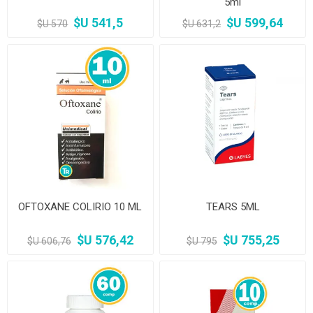
5ml
$U 541,5
$U 599,64
$U 570
$U 631,2
OFTOXANE COLIRIO 10 ML
TEARS 5ML
$U 576,42
$U 755,25
$U 606,76
$U 795