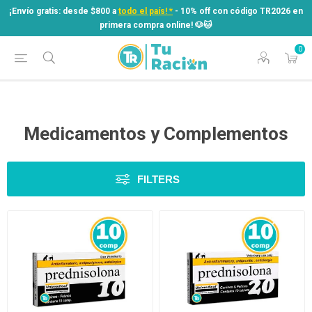
¡Envío gratis: desde $800 a
todo el país! *
- 10% off con código TR2026 en
primera compra online! ​🐶​🐱
0
¡Envío gratis: desde $800 a
todo el país! *
- 10% off con código TR2026 en
primera compra online! ​🐶​🐱
Medicamentos y Complementos
FILTERS