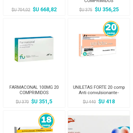
COMPRIMIDOS
$U 668,82
$U 356,25
$U 704,02
$U 375
FARMACONAL 100MG 20
UNILETAS FORTE 20 comp
COMPRIMIDOS
Anti convulsionante-
Sedante
$U 351,5
$U 418
$U 370
$U 440