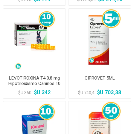
LEVOTIROXINA T4 0.8 mg
CIPROVET 5ML
Hipotiroidismo Caninos 10
Comprimidos
$U 342
$U 703,38
$U 360
$U 740,4