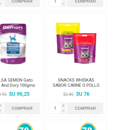
h
h
LSA GEMON Gato
SNACKS WHISKAS
 And Dory 100gms
SABOR CARNE O POLLO
40GRS
$U 90,25
$U 76
U 95
$U 80
i
i
h
h