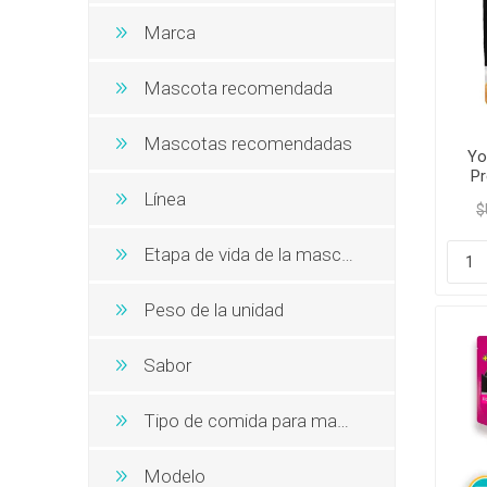
Snacks, 
Nero
Dietas V
Marca
Dietas V
Orijen
Acana
Mascota recomendada
MV Holli
Mascotas recomendadas
Yo
Pr
Línea
$
Etapa de vida de la mascota
Peso de la unidad
Sabor
Tipo de comida para mascotas
Modelo