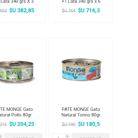
 Lata 340 grs X 3
+1 Lata 340 grs x 6
UNIDADES
UNIDADES
$U 382,85
$U 716,3
 403
$U 754
TE MONGE Gato
PATE MONGE Gato
tural Pollo 80gr
Natural Tonno 80gr
$U 204,25
$U 180,5
 215
$U 190
i
i