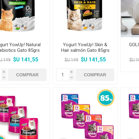
Premios y Patés
Transportadoras
Medic
Primocao
Estética e H
eterinarias
Comedero y Bebedero
Kat Bom
N&D
eterinarias
Juguetes
Estétic
Biofresh
Antipulgas y
tijeras)
Juguetes
Cachorreiros
Vet Life
Collares y Arneses
Three Dogs &
Artículos P
Antipu
Chapitas identificatorias
Three Cats
Monello Bites
Rascadores
day
Shampoos
Artícu
Camas, Cuchas y
YowUp!
Chapitas Identificatorias
Colchonetas
gurt YowUp! Natural
Yogurt YowUp! Skin &
GOL
ebiotics Gato 85grs
Hair salmón Gato 85grs
Camas y Cuchas
Casillas
$U 141,55
$U 141,55
U 149
$U 149
$U 1
i
i
h
h