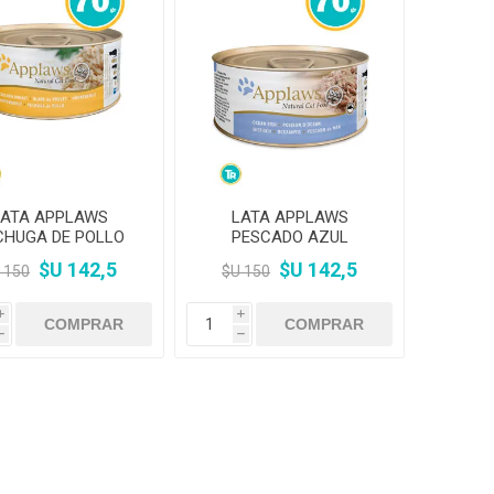
LATA APPLAWS
LATA APPLAWS
CHUGA DE POLLO
PESCADO AZUL
$U 142,5
$U 142,5
 150
$U 150
i
i
h
h