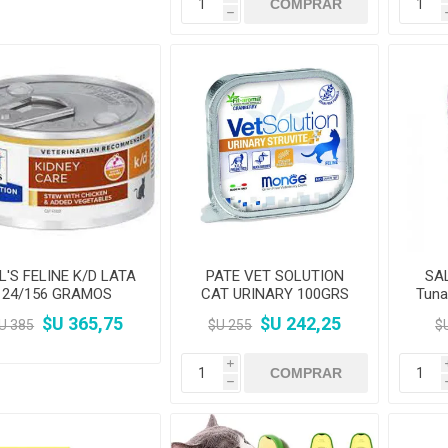
h
L'S FELINE K/D LATA
PATE VET SOLUTION
SA
24/156 GRAMOS
CAT URINARY 100GRS
Tuna
$U 365,75
$U 242,25
U 385
$U 255
$
i
h