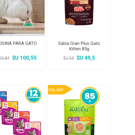
amentos
igiene
a (Cepillos, peines y
 Antiparasitarios
ostoperatorio
lgas y Antiparasitarios
los Postoperatorio
OSINA PARA GATO
Salsa Gran Plus Gato
Kitten 85g
$U 100,55
$U 49,5
05,84
$U 55
15% OFF