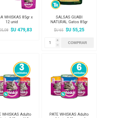
A WHISKAS 85gr x
SALSAS GUABI
12 unid
NATURAL Gatos 85gr
$U 479,83
$U 55,25
05,08
$U 65
i
h
E WHISKAS Adulto
PATE WHISKAS Adulto