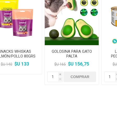
SNACKS WHISKAS
GOLOSINA PARA GATO
LMÓN/POLLO 80GRS
PALTA
PE
$U 133
$U 156,75
$U 140
$U 165
$U
i
h