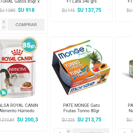
TURAL Gatos 85gr x
+1 Lata 340 grs
+1
18 unid
$U 918
$U 137,75
$U 1.080
$U 145
$U
i
h
ALSA ROYAL CANIN
PATE MONGE Gato
PA
Alimento Húmedo
Frutas Tonno 80gr
Na
Instinctive 85gr
$U 200,3
$U 213,75
 210,84
$U 225
$U
i