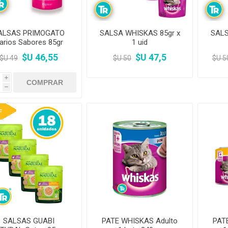
ALSAS PRIMOGATO
SALSA WHISKAS 85gr x
SALS
arios Sabores 85gr
1 uid
$U 46,55
$U 47,5
$U 49
$U 50
$U 5
i
h
F
SALSAS GUABI
PATE WHISKAS Adulto
PAT