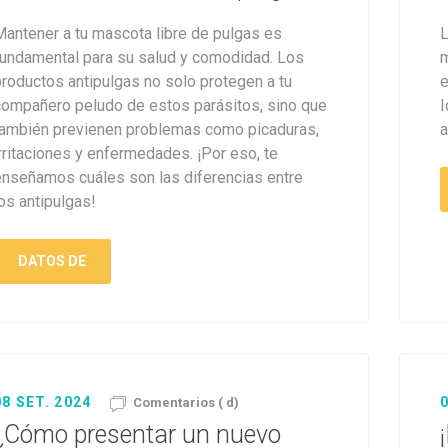
Mantener a tu mascota libre de pulgas es
L
fundamental para su salud y comodidad. Los
m
productos antipulgas no solo protegen a tu
e
compañero peludo de estos parásitos, sino que
I
también previenen problemas como picaduras,
a
rritaciones y enfermedades. ¡Por eso, te
enseñamos cuáles son las diferencias entre
os antipulgas!
DATOS DE
08 SET. 2024
0
Comentarios ( d)
¿Cómo presentar un nuevo