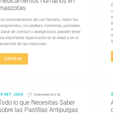
medicamentos humanos en
E
mascotas
v
n
Los medicamentos de uso humano, como los
i
comprimidos, los jarabes, hormonas, pomadas
i
a base de cortisol o analgésicos, pueden tener
m
na importante repercusión en la salud y en el
l
desarrollo de las mascotas.
DATOS DE
09 SET. 2024
0
Comentarios ( d)
Todo lo que Necesitas Saber
sobre las Pastillas Antipulgas