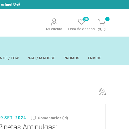
line! ​🐶​🐱
(0)
0
Mi cuenta
Lista de deseos
$U 0
NGE / TOW
N&D / MATISSE
PROMOS
ENVÍOS
t
Laor
USAPET
Hill´s
TOW - Taste of
eo
Ropa
the Wild
 y Aseo
Brain Plus
9 SET. 2024
Comentarios ( d)
os y
Monge
rios y Bandejas
Big Boss
tos
Pipetas Antipulgas:
Pro Pac