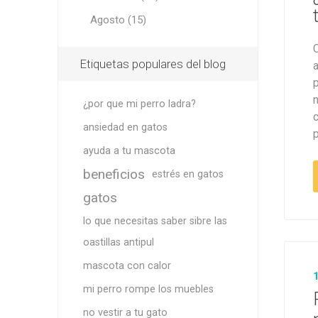
Snacks, 
Nero
Dietas V
Agosto (15)
Dietas V
Orijen
C
Acana
Etiquetas populares del blog
MV Holli
p
¿por que mi perro ladra?
ansiedad en gatos
ayuda a tu mascota
beneficios
estrés en gatos
gatos
lo que necesitas saber sibre las
oastillas antipul
mascota con calor
mi perro rompe los muebles
no vestir a tu gato