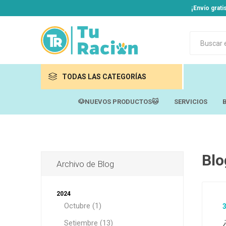
¡Envío grat
TODAS LAS CATEGORÍAS
🐶NUEVOS PRODUCTOS🐱
SERVICIOS
Marcas Recomendadas
Perros
Gatos
Blo
Archivo de Blog
Sadenir
Roedor
Caracol
Otros Animales
Max
Jardinería
Aliment
2024
Aliment
Equilíbri
Octubre (1)
Alimento
Alimento
Naturali
Setiembre (13)
Snacks, 