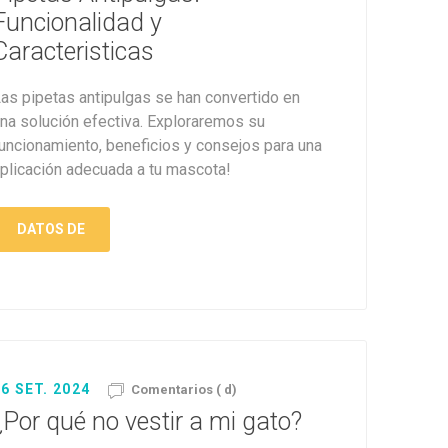
amentos
igiene
Funcionalidad y
a (Cepillos, peines y
 Antiparasitarios
Caracteristicas
ostoperatorio
lgas y Antiparasitarios
as pipetas antipulgas se han convertido en
los Postoperatorio
na solución efectiva. Exploraremos su
uncionamiento, beneficios y consejos para una
plicación adecuada a tu mascota!
DATOS DE
6 SET. 2024
Comentarios ( d)
¿Por qué no vestir a mi gato?