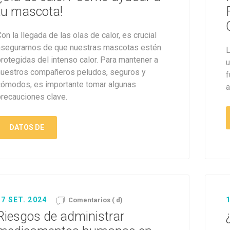
Premios y Patés
Transportadoras
Medic
Primocao
Estética e H
tu mascota!
eterinarias
Comedero y Bebedero
Kat Bom
N&D
eterinarias
Juguetes
Estétic
Biofresh
Antipulgas y
tijeras)
Juguetes
Cachorreiros
Vet Life
on la llegada de las olas de calor, es crucial
Collares y Arneses
Three Dogs &
Artículos P
Antipu
Chapitas identificatorias
Three Cats
Monello Bites
asegurarnos de que nuestras mascotas estén
L
Rascadores
day
Shampoos
rotegidas del intenso calor. Para mantener a
Artícu
u
Camas, Cuchas y
YowUp!
Chapitas Identificatorias
nuestros compañeros peludos, seguros y
Colchonetas
f
cómodos, es importante tomar algunas
Camas y Cuchas
a
Casillas
precauciones clave.
DATOS DE
17 SET. 2024
1
Comentarios ( d)
Riesgos de administrar