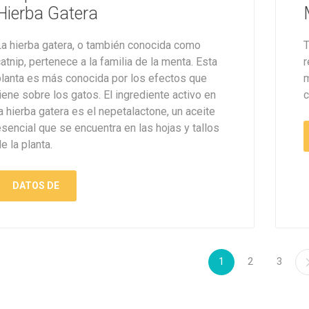
Hierba Gatera
La hierba gatera, o también conocida como
T
atnip, pertenece a la familia de la menta. Esta
r
planta es más conocida por los efectos que
m
iene sobre los gatos. El ingrediente activo en
c
a hierba gatera es el nepetalactone, un aceite
sencial que se encuentra en las hojas y tallos
e la planta.
DATOS DE
1
2
3