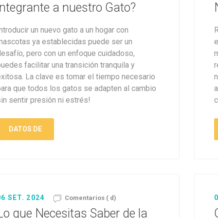
integrante a nuestro Gato?
ntroducir un nuevo gato a un hogar con
R
mascotas ya establecidas puede ser un
e
desafío, pero con un enfoque cuidadoso,
m
uedes facilitar una transición tranquila y
r
exitosa. La clave es tomar el tiempo necesario
n
para que todos los gatos se adapten al cambio
a
in sentir presión ni estrés!
c
DATOS DE
06 SET. 2024
0
Comentarios ( d)
Lo que Necesitas Saber de la