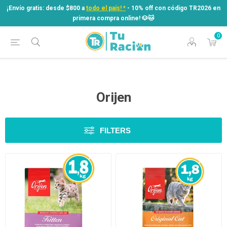
¡Envío gratis: desde $800 a
todo el país! *
- 10% off con código TR2026 en
primera compra online! ​🐶​🐱
0
¡Envío gratis: desde $800 a
todo el país! *
- 10% off con código TR2026 en
primera compra online! ​🐶​🐱
Orijen
FILTERS