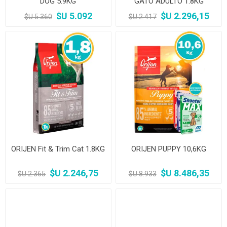
DOG 5.9KG
GATO ADULTO 1.8KG
$U 5.092
$U 2.296,15
$U 5.360
$U 2.417
ORIJEN Fit & Trim Cat 1.8KG
ORIJEN PUPPY 10,6KG
$U 2.246,75
$U 8.486,35
$U 2.365
$U 8.933