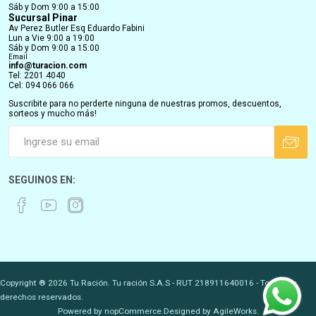
Sáb y Dom 9:00 a 15:00
Sucursal Pinar
Av Perez Butler Esq Eduardo Fabini
Lun a Vie 9:00 a 19:00
Sáb y Dom 9:00 a 15:00
Email
info@turacion.com
Tel: 2201 4040
Cel: 094 066 066
Suscribite para no perderte ninguna de nuestras promos, descuentos,
sorteos y mucho más!
SEGUINOS EN:
Copyright ® 2026 Tu Ración. Tu ración S.A.S - RUT 218911640016 - Todos los
derechos reservados.
Powered by
nopCommerce.
Designed by
AgileWorks.