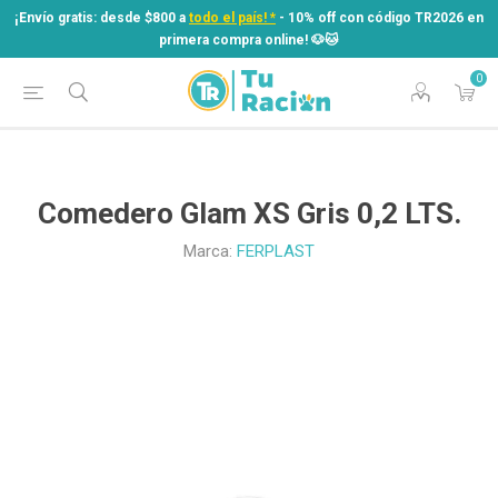
¡Envío gratis: desde $800 a
todo el país! *
- 10% off con código TR2026 en
primera compra online! ​🐶​🐱
0
¡Envío gratis: desde $800 a
todo el país! *
- 10% off con código TR2026 en
primera compra online! ​🐶​🐱
Comedero Glam XS Gris 0,2 LTS.
Marca:
FERPLAST