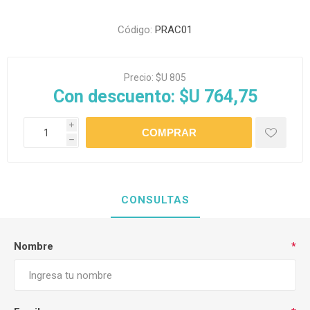
Código:
PRAC01
Precio:
$U 805
Con descuento:
$U 764,75
i
h
CONSULTAS
Nombre
*