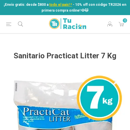
¡Envío gratis: desde $800 a
todo el país! *
- 10% off con código TR2026 en
primera compra online! ​🐶​🐱
0
¡Envío gratis: desde $800 a
todo el país! *
- 10% off con código TR2026 en
primera compra online! ​🐶​🐱
Sanitario Practicat Litter 7 Kg