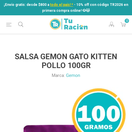
¡Envío gratis: desde $800 a
todo el país! *
- 10% off con código TR2026 en
primera compra online! ​🐶​🐱
0
¡Envío gratis: desde $800 a
todo el país! *
- 10% off con código TR2026 en
primera compra online! ​🐶​🐱
SALSA GEMON GATO KITTEN
POLLO 100GR
Marca:
Gemon