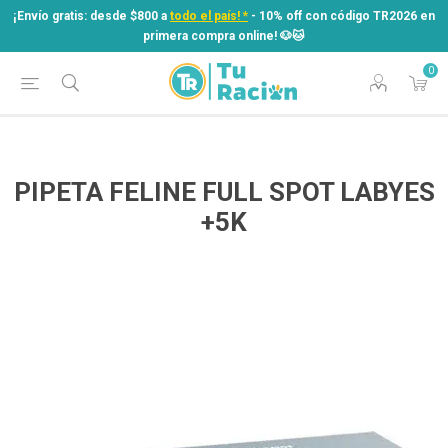
¡Envío gratis: desde $800 a
todo el país! *
- 10% off con código TR2026 en
primera compra online! ​🐶​🐱
0
¡Envío gratis: desde $800 a
todo el país! *
- 10% off con código TR2026 en
primera compra online! ​🐶​🐱
PIPETA FELINE FULL SPOT LABYES
+5K