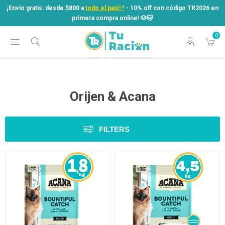
¡Envío gratis: desde $800 a
todo el país! *
- 10% off con código TR2026 en
primera compra online! ​🐶​🐱
0
¡Envío gratis: desde $800 a
todo el país! *
- 10% off con código TR2026 en
primera compra online! ​🐶​🐱
Orijen & Acana
FILTERS