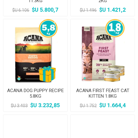
11.3KG
2KG
$U 5.800,7
$U 1.421,2
$U 6.106
$U 1.496
ACANA DOG PUPPY RECIPE
ACANA FIRST FEAST CAT
5.8KG
KITTEN 1.8KG
$U 3.232,85
$U 1.664,4
$U 3.403
$U 1.752