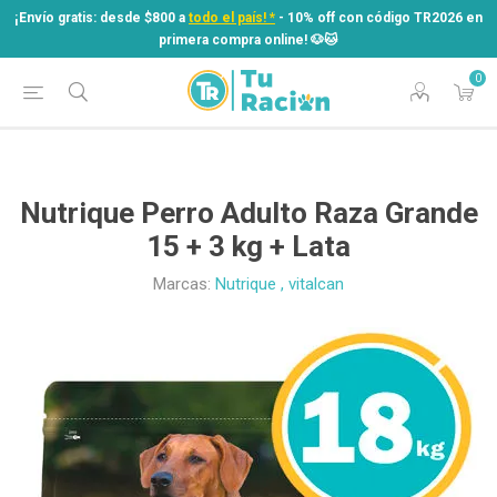
¡Envío gratis: desde $800 a
todo el país! *
- 10% off con código TR2026 en
primera compra online! ​🐶​🐱
0
¡Envío gratis: desde $800 a
todo el país! *
- 10% off con código TR2026 en
primera compra online! ​🐶​🐱
Nutrique Perro Adulto Raza Grande
15 + 3 kg + Lata
Marcas:
Nutrique
,
vitalcan