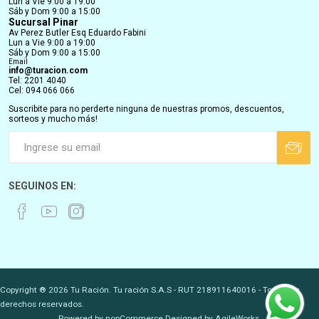
Lun a Vie 9:00 a 19:00
Sáb y Dom 9:00 a 15:00
Sucursal Pinar
Av Perez Butler Esq Eduardo Fabini
Lun a Vie 9:00 a 19:00
Sáb y Dom 9:00 a 15:00
Email
info@turacion.com
Tel: 2201 4040
Cel: 094 066 066
Suscribite para no perderte ninguna de nuestras promos, descuentos,
sorteos y mucho más!
SEGUINOS EN:
Copyright ® 2026 Tu Ración. Tu ración S.A.S - RUT 218911640016 - Todos los
derechos reservados.
Powered by
nopCommerce.
Designed by
AgileWorks.