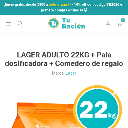
¡Envío gratis: desde $800 a
todo el país! *
- 10% off con código TR2026 en
primera compra online! ​🐶​🐱
0
¡Envío gratis: desde $800 a
todo el país! *
- 10% off con código TR2026 en
primera compra online! ​🐶​🐱
LAGER ADULTO 22KG + Pala
dosificadora + Comedero de regalo
Marca:
Lager