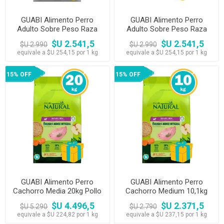
GUABI Alimento Perro
GUABI Alimento Perro
Adulto Sobre Peso Raza
Adulto Sobre Peso Raza
Media/Grande 10.1kg
Peq/Mini 10,1kg
$U 2.541,5
$U 2.541,5
$U 2.990
$U 2.990
equivale a $U 254,15 por 1 kg
equivale a $U 254,15 por 1 kg
15% OFF
15% OFF
GUABI Alimento Perro
GUABI Alimento Perro
Cachorro Media 20kg Pollo
Cachorro Medium 10,1kg
Y Arroz Integral
Pollo y Arroz Integral
$U 4.496,5
$U 2.371,5
$U 5.290
$U 2.790
equivale a $U 224,82 por 1 kg
equivale a $U 237,15 por 1 kg