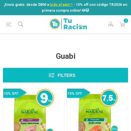
¡Envío gratis: desde $800 a
todo el país! *
- 10% off con código TR2026 en
primera compra online! ​🐶​🐱
0
¡Envío gratis: desde $800 a
todo el país! *
- 10% off con código TR2026 en
primera compra online! ​🐶​🐱
Guabi
FILTERS
15% OFF
15% OFF