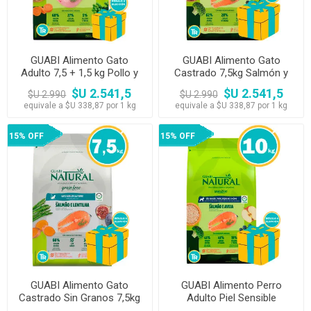
GUABI Alimento Gato
GUABI Alimento Gato
Adulto 7,5 + 1,5 kg Pollo y
Castrado 7,5kg Salmón y
Arroz Integral
Cebada
$U 2.541,5
$U 2.541,5
$U 2.990
$U 2.990
equivale a $U 338,87 por 1 kg
equivale a $U 338,87 por 1 kg
15% OFF
15% OFF
GUABI Alimento Gato
GUABI Alimento Perro
Castrado Sin Granos 7,5kg
Adulto Piel Sensible
Salmon y Lentejas
Peq/Med 10.1kg Salmón y