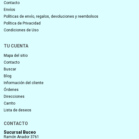
GUABI Dog Adulto Mini 1kg
GUABI Dog Adulto Raza
Pollo y Arroz Integral
Medias 2.5kg Pollo y Arroz
Integral + Patas de pollo
$U 358,6
$U 756,5
$U 421,88
$U 890
15% OFF
15% OFF
GUABI Dog Adulto Raza
GUABI Dog Adulto Sobre
Peq/Mini 2,5kg Pollo y Arroz
Peso Raza Peq/Mini 1,5kg