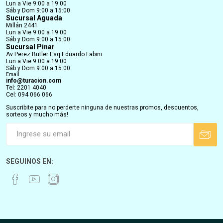
Integral
$U 756,5
$U 501,5
$U 890
$U 590
15% OFF
15% OFF
GUABI Dog Cachorro
GUABI Dog Cachorro Mini
Medium 2,5kg Pollo y Arroz
1kg Pollo y Arroz Integral
Integral + Patas de pollo
$U 756,5
$U 331,5
$U 890
$U 390
15% OFF
15% OFF