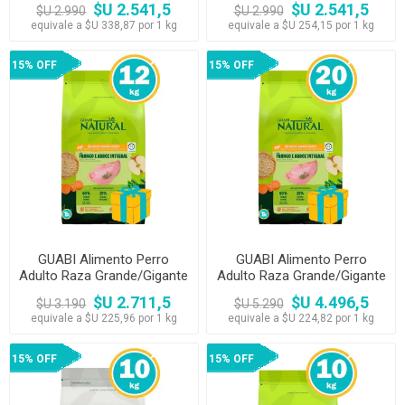
$U 2.541,5
$U 2.541,5
$U 2.990
$U 2.990
Avena
equivale a $U 338,87 por 1 kg
equivale a $U 254,15 por 1 kg
15% OFF
15% OFF
GUABI Alimento Perro
GUABI Alimento Perro
Adulto Raza Grande/Gigante
Adulto Raza Grande/Gigante
12kg Pollo y Arroz Integral
20 kg Pollo y Arroz Integral
$U 2.711,5
$U 4.496,5
$U 3.190
$U 5.290
equivale a $U 225,96 por 1 kg
equivale a $U 224,82 por 1 kg
15% OFF
15% OFF