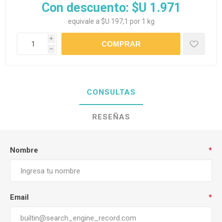
Con descuento:
$U 1.971
equivale a $U 197,1 por 1 kg
i
h
CONSULTAS
RESEÑAS
Nombre
*
Email
*