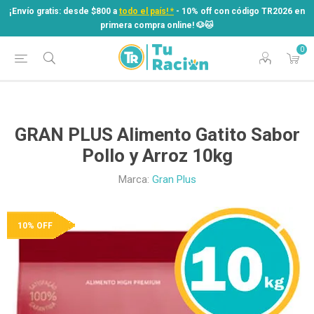
¡Envío gratis: desde $800 a
todo el país! *
- 10% off con código TR2026 en
primera compra online! ​🐶​🐱
0
¡Envío gratis: desde $800 a
todo el país! *
- 10% off con código TR2026 en
primera compra online! ​🐶​🐱
GRAN PLUS Alimento Gatito Sabor
Pollo y Arroz 10kg
Marca:
Gran Plus
10% OFF