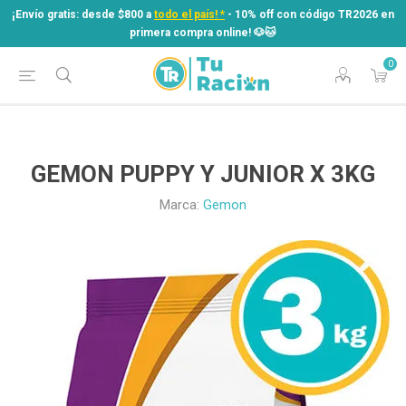
¡Envío gratis: desde $800 a
todo el país! *
- 10% off con código TR2026 en
primera compra online! ​🐶​🐱
0
¡Envío gratis: desde $800 a
todo el país! *
- 10% off con código TR2026 en
primera compra online! ​🐶​🐱
GEMON PUPPY Y JUNIOR X 3KG
Marca:
Gemon