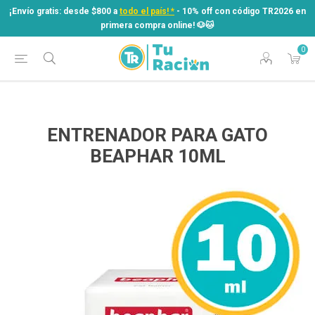
¡Envío gratis: desde $800 a
todo el país! *
- 10% off con código TR2026 en
primera compra online! ​🐶​🐱
0
¡Envío gratis: desde $800 a
todo el país! *
- 10% off con código TR2026 en
primera compra online! ​🐶​🐱
ENTRENADOR PARA GATO
BEAPHAR 10ML