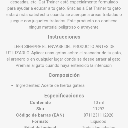
deseadas, etc. Cat Trainer está especialmente formulado
para ayudar a educar a tu gato. Gracias a Cat Trainer tu gato
estará más satisfecho cuando se acerque a áreas tratadas o
juegue con juguetes tratados. Este producto no contiene
ningún material peligroso o atrayente.
Instrucciones
LEER SIEMPRE EL ENVASE DEL PRODUCTO ANTES DE
UTILIZARLO. Aplicar unas gotas sobre el rascador de tu gato,
el arenero o en cualquier lugar donde se desee atraer al gato.
Premiar al gato cuando haya entendido la intención.
Composición
Ingredientes
:
Aceite de hierba gatera.
Especificaciones
Contenido
10 ml
Sku
11292
Código de barras (EAN)
8711231112920
Formato
Líquidos
Edad del animal
Todas las edades