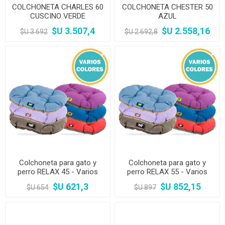
COLCHONETA CHARLES 60
COLCHONETA CHESTER 50
CUSCINO VERDE
AZUL
$U 3.507,4
$U 2.558,16
$U 3.692
$U 2.692,8
Colchoneta para gato y
Colchoneta para gato y
perro RELAX 45 - Varios
perro RELAX 55 - Varios
colores
colores
$U 621,3
$U 852,15
$U 654
$U 897