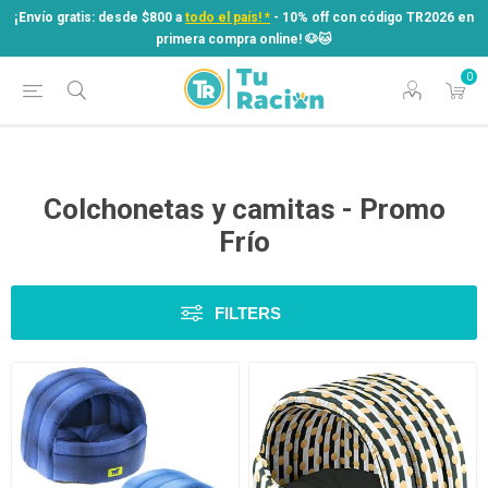
¡Envío gratis: desde $800 a
todo el país! *
- 10% off con código TR2026 en
primera compra online! ​🐶​🐱
0
¡Envío gratis: desde $800 a
todo el país! *
- 10% off con código TR2026 en
primera compra online! ​🐶​🐱
Colchonetas y camitas - Promo
Frío
FILTERS