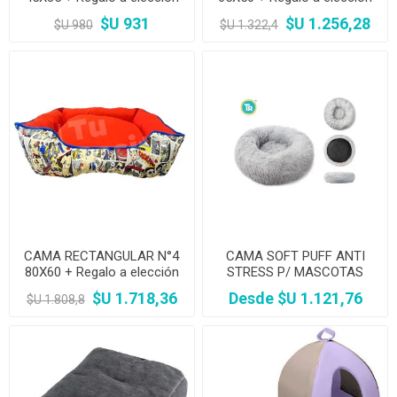
$U 931
$U 1.256,28
$U 980
$U 1.322,4
CAMA RECTANGULAR N°4
CAMA SOFT PUFF ANTI
80X60 + Regalo a elección
STRESS P/ MASCOTAS
VARIOS COLORES
$U 1.718,36
Desde $U 1.121,76
$U 1.808,8