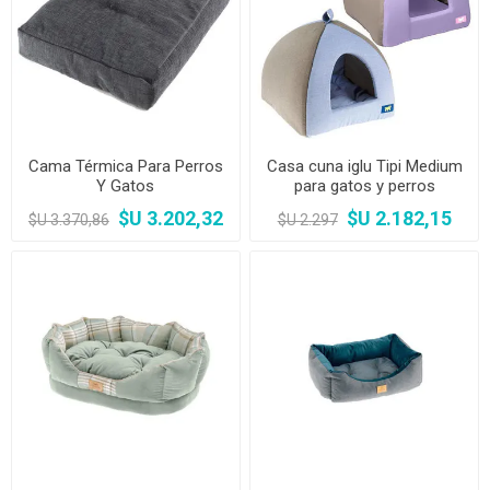
Cama Térmica Para Perros
Casa cuna iglu Tipi Medium
Y Gatos
para gatos y perros
pequeños
$U 3.202,32
$U 2.182,15
$U 3.370,86
$U 2.297