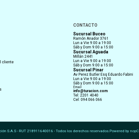
CONTACTO
Sucursal Buceo
Ramón Anador 3761
Lun a Vie 9:00 a 19:00
Sáb y Dom 9:00 a 15:00
Sucursal Aguada
Millán 2441
Lun a Vie 9:00 a 19:00
 cliente
Sáb y Dom 9:00 a 15:00
Sucursal Pinar
Av Perez Butler Esq Eduardo Fabini
Lun a Vie 9:00 a 19:00
Sáb y Dom 9:00 a 15:00
Email
s
info@turacion.com
Tel: 2201 4040
Cel: 094 066 066
ción S.A.S - RUT 218911640016 - Todos los derechos reservados.
Powered by
nopC