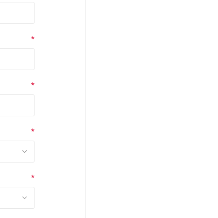
*
*
*
*