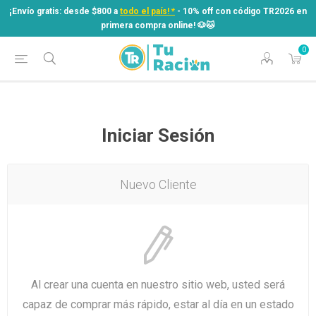
¡Envío gratis: desde $800 a
todo el país! *
- 10% off con código TR2026 en
primera compra online! ​🐶​🐱
0
¡Envío gratis: desde $800 a
todo el país! *
- 10% off con código TR2026 en
primera compra online! ​🐶​🐱
Iniciar Sesión
Nuevo Cliente
Al crear una cuenta en nuestro sitio web, usted será
capaz de comprar más rápido, estar al día en un estado