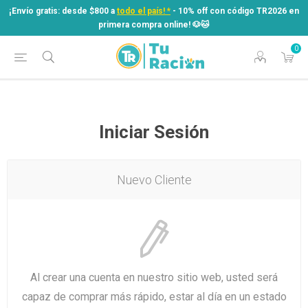
¡Envío gratis: desde $800 a
todo el país! *
- 10% off con código TR2026 en
primera compra online! ​🐶​🐱
0
¡Envío gratis: desde $800 a
todo el país! *
- 10% off con código TR2026 en
primera compra online! ​🐶​🐱
Iniciar Sesión
Nuevo Cliente
Al crear una cuenta en nuestro sitio web, usted será
capaz de comprar más rápido, estar al día en un estado