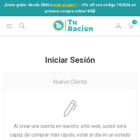
¡Envío gratis: desde $800 a
todo el país! *
- 10% off con código TR2026 en
primera compra online! ​🐶​🐱
0
¡Envío gratis: desde $800 a
todo el país! *
- 10% off con código TR2026 en
primera compra online! ​🐶​🐱
Iniciar Sesión
Nuevo Cliente
Al crear una cuenta en nuestro sitio web, usted será
capaz de comprar más rápido, estar al día en un estado